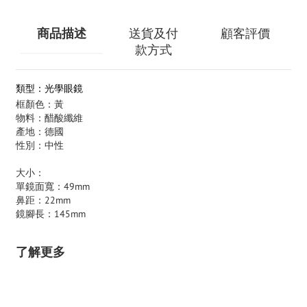
商品描述
送貨及付
顧客評價
款方式
類型：光學眼鏡
框顏色：黃
物料：醋酸纖維
產地：德國
性別：中性
大小：
單鏡面寬：49mm
鼻距：22mm
鏡腳長：145mm
了解更多