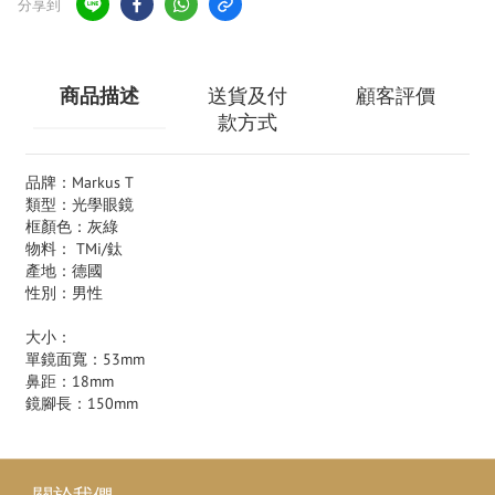
分享到
商品描述
送貨及付
顧客評價
款方式
品牌：Markus T
類型：光學眼鏡
框顏色：灰綠
物料： TMi/鈦
產地：德國
性別：男性
大小：
單鏡面寬：53mm
鼻距：18mm
鏡腳長：150mm