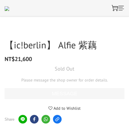
【ic!berlin】 Alfie 紫藕
NT$21,600
Sold Out
Please message the shop owner for order details.
MESSAGE
Add to Wishlist
Share