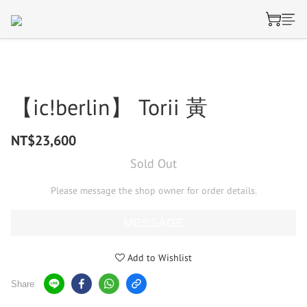
【ic!berlin】 Torii 黃
NT$23,600
Sold Out
Please message the shop owner for order details.
MESSAGE
Add to Wishlist
Share