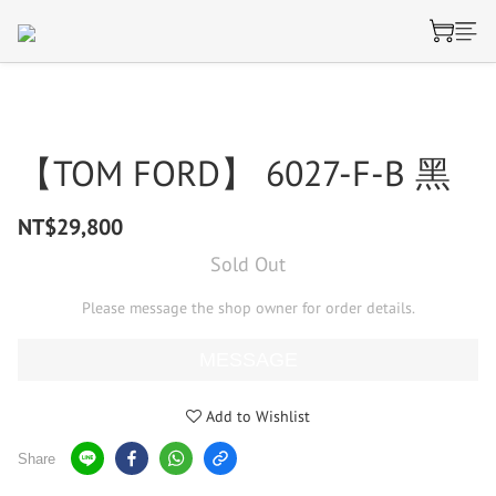
【TOM FORD】 6027-F-B 黑
NT$29,800
Sold Out
Please message the shop owner for order details.
MESSAGE
Add to Wishlist
Share