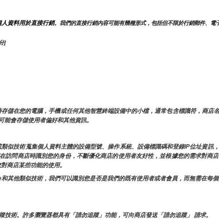
個人資料用於直接行銷
。我們的直接行銷內容可能有幾種形式，包括但不限於行銷郵件、電
分]
內容時存儲在您的電腦，手機或任何其他智慧終端設備中的小檔，通常包含標識符，商店
ie 可能會存儲使用者偏好和其他資訊。
e或類似技術蒐集個人資料主體的設備型號、操作系統、設備標識碼和登錄IP位址資
許我們在訪問商店時識別您的身份，不斷優化商店的使用者友好性，並根據您的需求對商
響您對商店某些功能的使用。
ookie和其他類似技術，我們可以識別您是否是我們的既有使用者或者會員，而無需在
蹤技術。許多瀏覽器都具有「請勿追蹤」功能，可向商店發送「請勿追蹤」 請求。