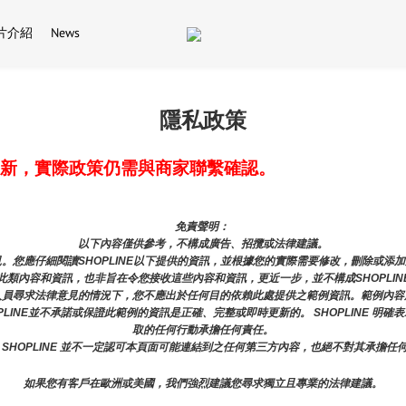
片介紹
News
隱私政策
新，實際政策仍需與商家聯繫確認。
免責聲明： 
以下內容僅供參考，不構成廣告、招攬或法律建議。
。您應仔細閱讀SHOPLINE以下提供的資訊，並根據您的實際需要修改，刪除或添
類內容和資訊，也非旨在令您接收這些內容和資訊，更近一步，並不構成SHOPLIN
人員尋求法律意見的情況下，您不應出於任何目的依賴此處提供之範例資訊。範例內容
PLINE並不承諾或保證此範例的資訊是正確、完整或即時更新的。 SHOPLINE 明
取的任何行動承擔任何責任。
 SHOPLINE 並不一定認可本頁面可能連結到之任何第三方內容，也絕不對其承擔任
如果您有客戶在歐洲或美國，我們強烈建議您尋求獨立且專業的法律建議。