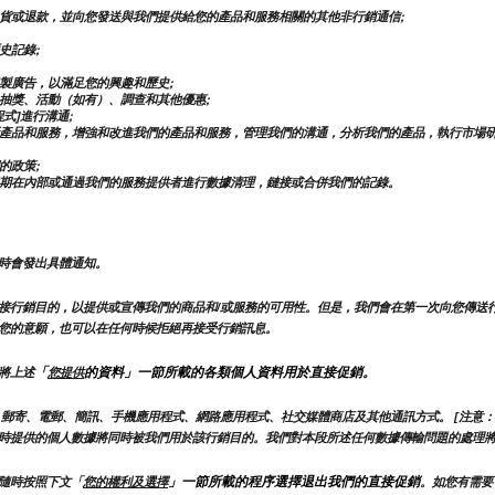
貨或退款，並向您發送與我們提供給您的產品和服務相關的其他非行銷通信;
史記錄;
製廣告，以滿足您的興趣和歷史;
抽獎、活動（如有）、調查和其他優惠;
式]進行溝通;
產品和服務，增強和改進我們的產品和服務，管理我們的溝通，分析我們的產品，執行市場
的政策;
期在內部或通過我們的服務提供者進行數據清理，鏈接或合併我們的記錄。
時會發出具體通知。
接行銷目的，以提供或宣傳我們的商品和/或服務的可用性。但是，我們會在第一次向您傳送
您的意願，也可以在任何時候拒絕再接受行銷訊息。
「
的資料」一節所載的各類個人資料用於直接促銷。
將上述
您提供
郵寄、電郵、簡訊、手機應用程式、網路應用程式、社交媒體商店及其他通訊方式。 [注意：
時提供的個人數據將同時被我們用於該行銷目的。我們對本段所述任何數據傳輸問題的處理
」一節所載的程序選擇退出我們的直接促銷
隨時按照下文「
您的權利及選擇
。如您有需要