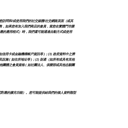
您訪問和/或使用我們的社交媒體/社交網路頁面（或其
有販售，如果您有加入我們商店的會員，當您在實體門市購
對應的應用程式）時，我們還可能通過自動方式或使用
 如信用卡或金融機構帳戶資訊等 )；(3) 政府資料中之辨
及設施 ( 如住所地址等 )；(2) 財產（如所有或具有其他
構或其他團體之會員資格 ( 如社團法人、俱樂部或其他志願團
或對應的擴充功能）。您可能提供給我們的個人資料類型