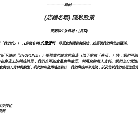
--------------範例----------------
{店鋪名稱} 隱私政策
更新和生效日期： [日期]
}的運營商
或「我們的」），{店舖名稱
，尊重您對隱私的關注，並重視我們與您的關係。 
LINE（以下簡稱「SHOPLINE」）授權我們建立的商店（以下簡稱「商店」）時，我
您在商店上訪問或購買，我們也可能會蒐集和處理、利用您的個人資料。我們充分意識
關您的個人資料的類型，我們如何使用這些資訊，我們與誰共享資訊，以及您就我們使用這些
追蹤技術
資料