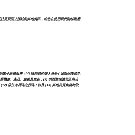
式註冊頁面上描述的其他資訊，或您在使用我們的移動應
電子商務服務；(4) 驗證您的個人身份 ( 如以保護您免
知您商業機會、產品、服務及更新；(9) 偵測並保護您及商店
2) 依法令所為之行為；以及 (13) 其他於蒐集當時取