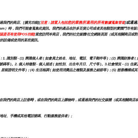
您的業務所適用的所有
或通過
我們的商店、[擴充功能][
注意：請置入包括
數據蒐集管道
]
stagram）時，我們可能會蒐集此資訊。我們的產品在許多百貨公司或者其他類型的實體門市
認是否有使用POS功能]
當您訪問本商店，我們的社交媒體/社交網路頁面（或其相關商店或
您的設備或使用的某些資訊。
別類 - (1) 辨識個人者 ( 如會員之姓名、地址、電話、電子郵件等 )；(2) 辨識財務者 (
)。2. 個人特徵類 - 個人描述 ( 如性別、出生年月日、尺寸等 )。3.社會情況 – (1) 住家
、居留證明文件等 )；(4) 生活格調 ( 如使用消費品之種類及服務之細節等 )；(5) 慈善機
時
在我們的商店上註冊
，或在我們的商店上購物時，或通過我們的社交媒體（或其相關商店
地址、手機或其他電話號碼、行動服務提供者）;