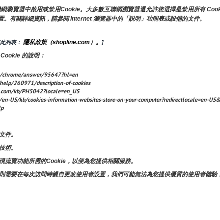
覽器中啟用或禁用Cookie。大多數互聯網瀏覽器還允許您選擇是禁用所有 Cookie
置。有關詳細資訊，請參閱 Internet 瀏覽器中的「説明」功能表或設備的文件。
隱私政策（shopline.com）。
查此列表： 
]
okie 的說明：
chrome/answer/95647?hl=en
/help/260971/description-of-cookies
.com/kb/PH5042?locale=en_US
US/kb/cookies-information-websites-store-on-your-computer?redirectlocale=en-US&r
lp
文件。
技術。
流覽功能所需的Cookie，以便為您提供相關服務。
則需要在每次訪問時親自更改使用者設置，我們可能無法為您提供優質的使用者體驗