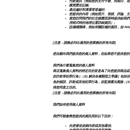
付款資訊（例如您的支付卡號、到期日、送
購買歷史記錄;
產品偏好和溝通管道偏好;
您提供的內容（例如照片、視頻、評論、文
當您訪問我們的社交媒體頁面時提供給我們
用程式時的地理位置詳細資訊）;
設備標識碼，例如有關設備的資訊，如 MAC
[注意：請務必列出適用於您業務的所有內容]
您自願向我們提供您的個人資料，但如果您不提供您的
我們為什麼蒐集您的個人資料
商店蒐集個人資料的特定目的皆是為了向您提供商品或服務，
於詐欺等犯罪行為 )；(5) 解決各種類型之爭議 ( 包括
免於錯誤、詐欺或其他犯罪行為，並監測遵法風險；(10)
得您同意之目的。
[注意：請務必列出適用於您業務的所有內容]
我們如何使用個人資料
我們可能會將您提供的資訊用於以下目的：
向您發送促銷內容或其他通信;
向您提供所要求的信息和服務;