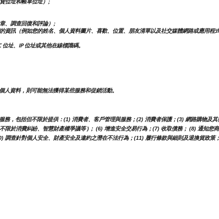
貨位址和帳單位址）;
章、調查回復和評論）;
的資訊（例如您的姓名、個人資料圖片、喜歡、位置、朋友清單以及社交媒體網路或應用程
 位址、IP 位址或其他在線標識碼。
個人資料，則可能無法獲得某些服務和促銷活動。
包括但不限於提供：(1) 消費者、客戶管理與服務；(2) 消費者保護；(3) 網路購物及其他
但不限於消費糾紛、智慧財產權爭議等 )； (6) 增進安全交易行為；(7) 收取債務； (8) 通
 調查針對個人安全、財產安全及違約之潛在不法行為；(11) 履行條款與細則及退換貨政策；(1