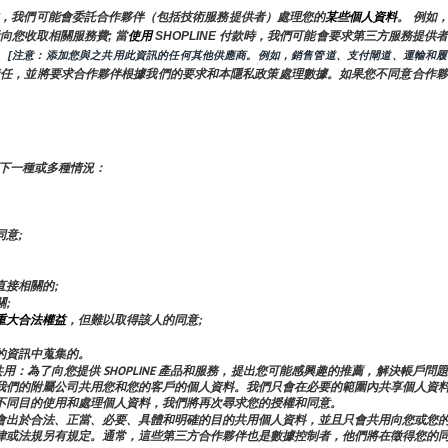
，我們可能會委託合作夥伴（包括技術服務提供者）處理您的
某些個人資料
。 例如
向您收取相關服務費; 當
使用 
SHOPLINE 付款時，我們可能會要求第三方服務提
 
 [注意：添加您與之共用此資訊的任何其他供應商。例如，銷售管道、支付閘道、運輸和履
責任，並將要求合作夥伴根據我們的要求和本隱私政策處理數據。如果您不同意合作夥
下一種或多種情況：
意;
接相關的;
;
重大合法權益
，但難以取得該人的同意;
的資訊中蒐集的。
E 的附屬公司共用：為了向您提供 SHOPLINE 產品和服務，提出您可能感興趣的推薦，解
我們的附屬公司共用您和您的客戶的個人資料。我們只會在必要的範圍內共享個人資
不同目的使用和處理個人資料，我們將再次尋求您的授權和同意。
會出於合法、正當、必要、具體和明確的目的共用個人資料，並且只會共用向您或您
律或法規另有規定。通常，這些第三方合作夥伴也是數據控制者，他們將在徵得您的