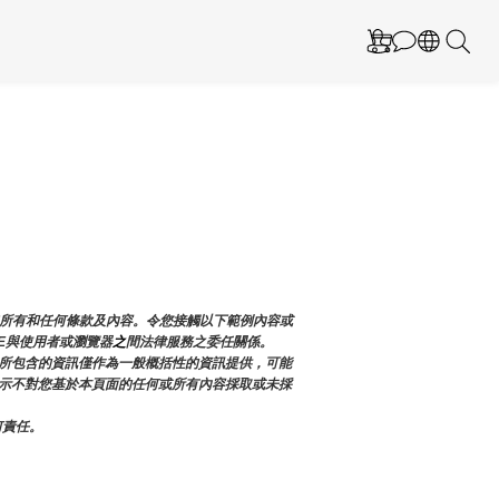
加所有和任何條款及內容。令您接觸以下範例內容或
E與使用者或瀏覽器
之
間法律服務之委任關係。
所包含的資訊僅作為一般概括性的資訊提供，可能
確表示不對您基於本頁面的任何或所有內容採取或未採
何責任。