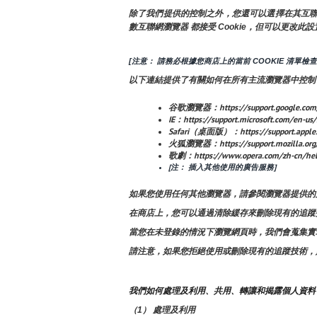
除了我們提供的控制之外，您還可以選擇在其互聯網瀏
數互聯網瀏覽器 都接受 Cookie，但可以更改此設
[注意： 請務必根據您商店上的當前 COOKIE 清單檢
以下連結提供了有關如何在所有主流瀏覽器中控制 Co
谷歌瀏覽器：https://support.google.com/
IE：https://support.microsoft.com/en-us
Safari（桌面版）：https://support.apple
火狐瀏覽器：https://support.mozilla.org/en-
歌劇：https://www.opera.com/zh-cn/he
[注： 插入其他使用的廣告服務]
如果您使用任何其他瀏覽器，請參閱瀏覽器提供的
在商店上，您可以通過清除緩存來刪除現有的追蹤
當您在未登錄的情況下瀏覽網頁時，我們會蒐集實現
請注意，如果您拒絕使用或刪除現有的追蹤技術，
我們如何處理及利用、共用、轉讓和揭露個人資料
（1） 處理及利用