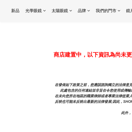
新品
光學眼鏡
太陽眼鏡
品牌
我們的門市
鏡
商店建置中，以下資訊為尚未更
在發佈如下政策之前，您應該諮詢獨立的法律意見
此處包含的任何連結並非旨在令您使用或傳輸此
在未向您所在地區的職業律師或者專業法律從業
反映也可能未反映出最新的法律發展;因此，SHO
此外，