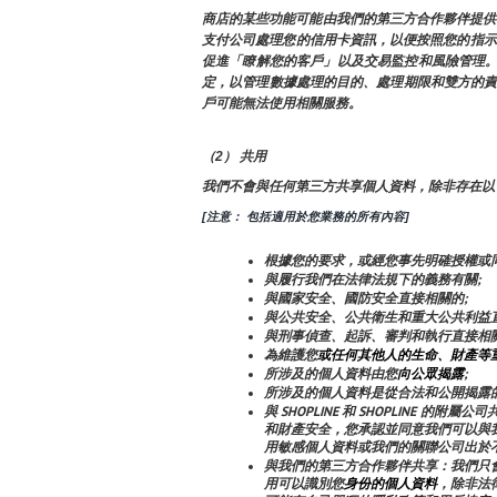
商店的某些功能可能由我們的第三方合作夥伴提供
支付公司處理您的信用卡資訊，以便按照您的指示
促進「瞭解您的客戶」以及交易監控和風險管理。
定，以管理數據處理的目的、處理期限和雙方的
戶可能無法使用相關服務。
（2） 共用
我們不會與任何第三方共享個人資料，除非存在以
[注意： 包括適用於您業務的所有內容]
根據您的要求，或經您事先明確授權或同
與履行我們在法律法規下的義務有關;
與國家安全、國防安全直接相關的;
與公共安全、公共衛生和重大公共利益直
與刑事偵查、起訴、審判和執行直接相關
為維護您
或任何其他人的生命、財產等
所涉及的個人資料由您
向公眾揭露
;
所涉及的個人資料是從合法和公開揭露
與 SHOPLINE 和 SHOPLIN
和財產安全，您承認並同意我們可以與
用敏感個人資料或我們的關聯公司出於
與我們的第三方合作夥伴共享：我們只
用可以識別您
身份的個人資料
，除非法