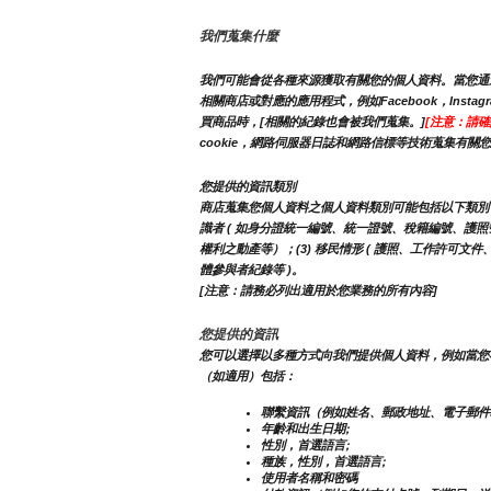
我們蒐集什麼
我們可能會從各種來源獲取有關您的個人資料。當您通過
相關商店或對應的應用程式，例如Facebook，In
買商品時，[相關的紀錄也會被我們蒐集。]
[注意：請確
cookie，網路伺服器日誌和網路信標等技術蒐集有關
您提供的資訊類別
商店蒐集您個人資料之個人資料類別可能包括以下類別：1. 識
識者 ( 如身分證統一編號、統一證號、稅籍編號、護照號碼等 
權利之動產等）；(3) 移民情形 ( 護照、工作許可文件
體參與者紀錄等 )。
[注意：請務必列出適用於您業務的所有內容]
您提供的資訊
您可以選擇以多種方式向我們提供個人資料，例如當您
（如適用）包括：
聯繫資訊（例如姓名、郵政地址、電子郵件
年齡和出生日期;
性別，首選語言;
種族，性別，首選語言;
使用者名稱和密碼