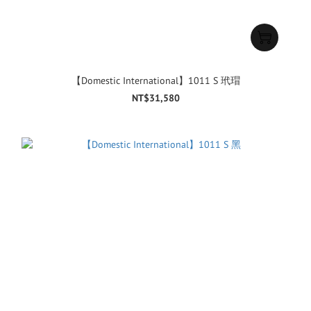
【Domestic International】1011 S 玳瑁
NT$31,580