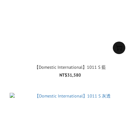
【Domestic International】1011 S 藍
NT$31,580