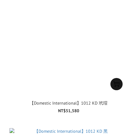
【Domestic International】1012 KD 玳瑁
NT$51,580