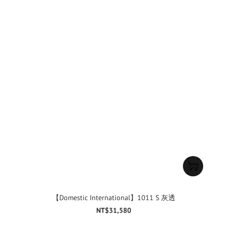
【Domestic International】1011 S 灰透
NT$31,580