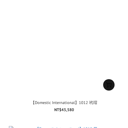
【Domestic International】1012 玳瑁
NT$43,580