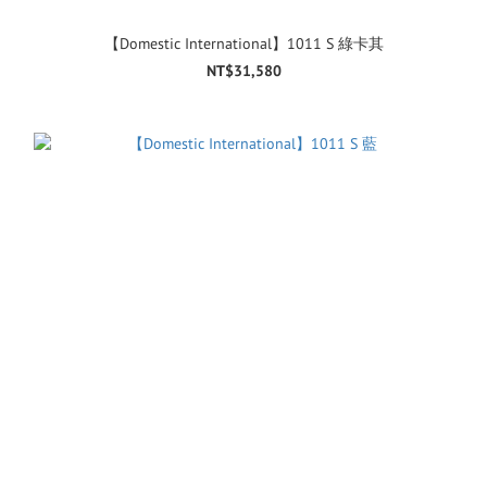
【Domestic International】1011 S 綠卡其
NT$31,580