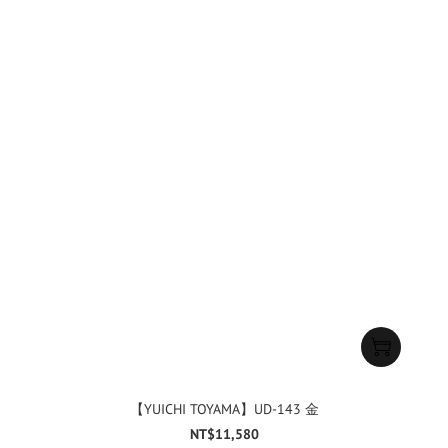
【YUICHI TOYAMA】UD-143 金
NT$11,580