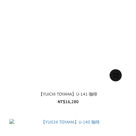
【YUICHI TOYAMA】U-141 咖啡
NT$16,280