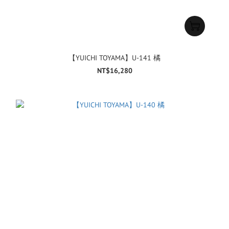
【YUICHI TOYAMA】U-141 橘
NT$16,280