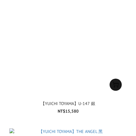
【YUICHI TOYAMA】U-147 銀
NT$15,580