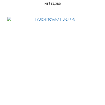
NT$13,280