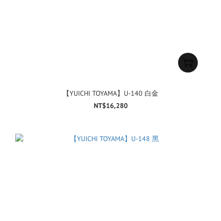
【YUICHI TOYAMA】U-140 白金
NT$16,280