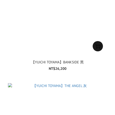
【YUICHI TOYAMA】BANKSIDE 黑
NT$26,200