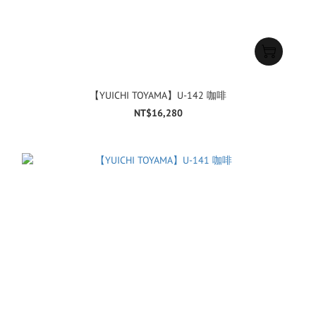
【YUICHI TOYAMA】U-142 咖啡
NT$16,280