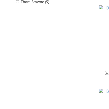
Thom Browne (5)
For Arts Sake (64)
Project Produkt (24)
看更多
價格 (NT$)
~
框顏色
【ic
黃色 (2)
粉紅色 (30)
橘色 (4)
透明 (2)
卡其色 (1)