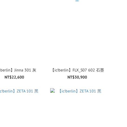
!berlin】Jinna 301 灰
【ic!berlin】FLX_S07 602 石墨
NT$22,600
NT$30,900