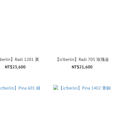
berlin】Radi 1201 黃
【ic!berlin】Radi 705 玫瑰金
NT$23,600
NT$21,600