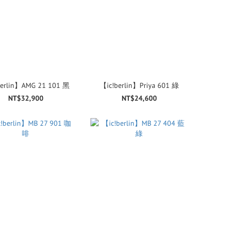
berlin】AMG 21 101 黑
【ic!berlin】Priya 601 綠
NT$32,900
NT$24,600