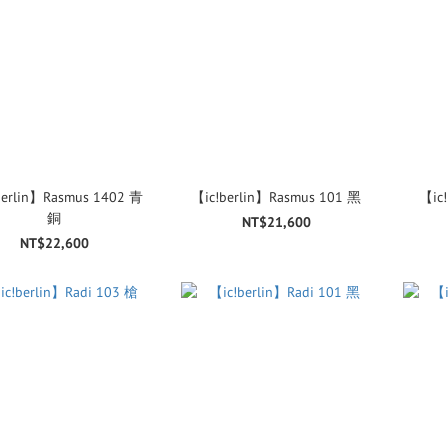
berlin】Rasmus 1402 青
【ic!berlin】Rasmus 101 黑
【ic!
銅
NT$21,600
NT$22,600