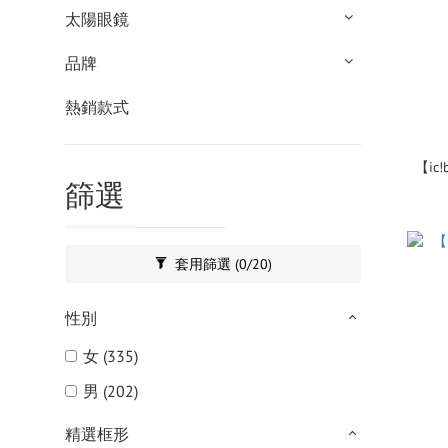
太陽眼鏡
品牌
熱銷款式
【ic!
篩選
套用篩選
(0/20)
性別
女 (335)
男 (202)
精選框形