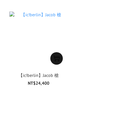
【ic!berlin】Jacob 槍
NT$24,400