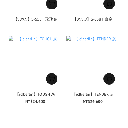
【999.9】S-658T 玫瑰金
【999.9】S-658T 白金
【ic!berlin】TOUGH 灰
【ic!berlin】TENDER 灰
NT$24,600
NT$24,600