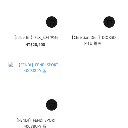
【ic!berlin】FLX_S04 古銅
【Christian Dior】DIOR3D
M1U 霧黑
NT$28,400
【FENDI】FENDI SPORT
40088U-Y 藍