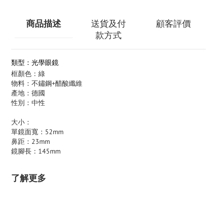
商品描述
送貨及付
顧客評價
款方式
類型：光學眼鏡
框顏色：綠
物料：不鏽鋼+醋酸纖維
產地：德國
性別：中性
大小：
單鏡面寬：52mm
鼻距：23mm
鏡腳長：145mm
了解更多