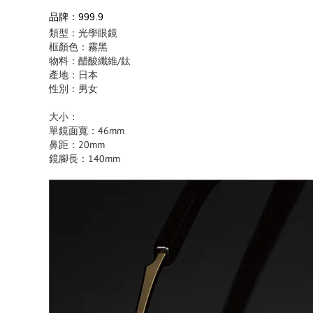
品牌：999.9
類型：光學眼鏡
框顏色：霧黑
物料：醋酸纖維/鈦
產地：日本
性別：男女
大小：
單鏡面寬：46mm
鼻距：20mm
鏡腳長：140mm