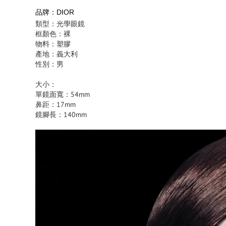
品牌：DIOR
類型：光學眼鏡
框顏色：裸
物料：塑膠
產地：義大利
性別：男
大小：
單鏡面寬：54mm
鼻距：17mm
鏡腳長：140mm