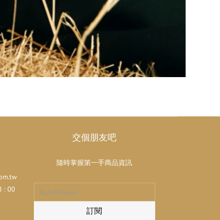
交個朋友吧
隨時掌握第一手商品資訊
om.tw
: 00
訂閱