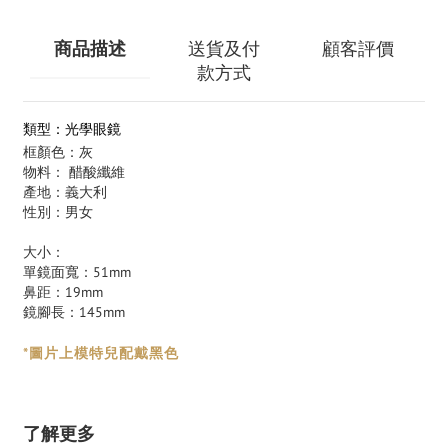
商品描述
送貨及付
顧客評價
款方式
類型：光學眼鏡
框顏色：灰
物料： 醋酸纖維
產地：義大利
性別：男女
大小：
單鏡面寬：51mm
鼻距：19mm
鏡腳長：145mm
*圖片上模特兒配戴黑
色
了解更多